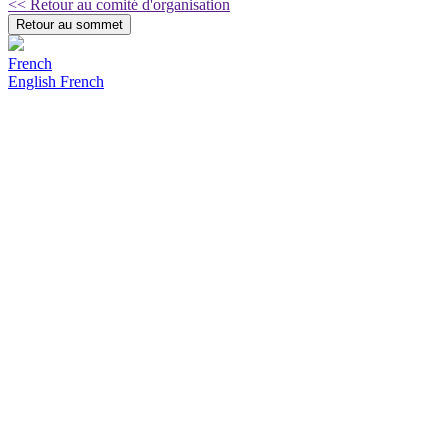
<< Retour au comité d'organisation
Retour au sommet
French
English
French